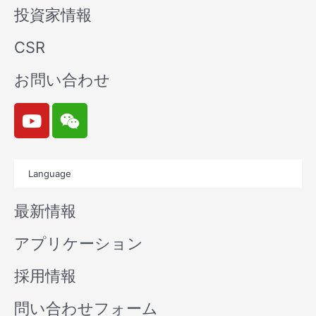
投資家情報
CSR
お問い合わせ
Y
W
o
e
u
i
t
x
Language
u
i
b
n
最新情報
e
アプリケーション
採用情報
問い合わせフォーム