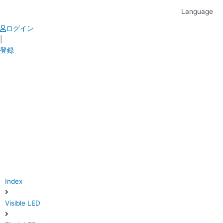
Skip
Language
to
content
ログイン
|
登録
Index
Visible LED