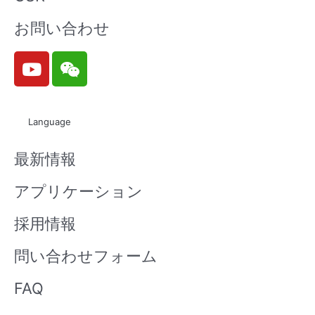
お問い合わせ
Y
W
o
e
u
i
t
x
Language
u
i
b
n
最新情報
e
アプリケーション
採用情報
問い合わせフォーム
FAQ