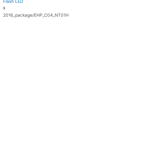
Flash LED
2016_package/EHP_C04_NT01H