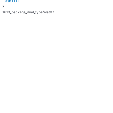
Flash LED
1610_package_dual_type/elat07