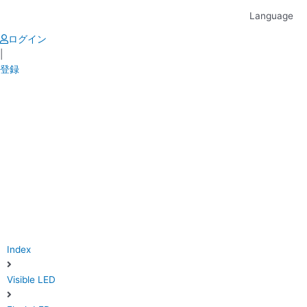
Skip
Language
to
content
ログイン
|
登録
Index
Visible LED