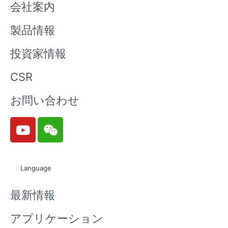
会社案内
製品情報
投資家情報
CSR
お問い合わせ
Y
W
o
e
u
i
t
x
Language
u
i
b
n
最新情報
e
アプリケーション