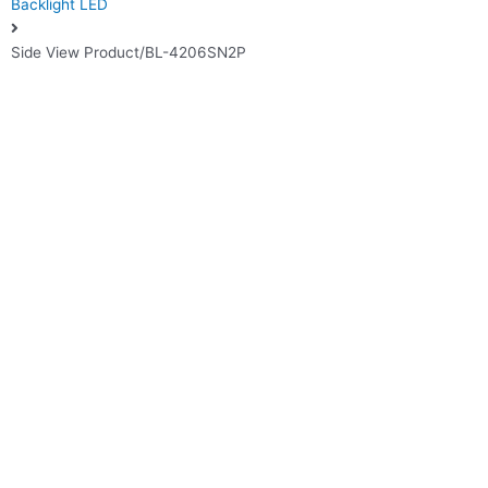
Backlight LED
Side View Product/BL-4206SN2P