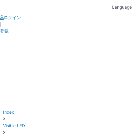
Skip
Language
to
content
ログイン
|
登録
Index
Visible LED