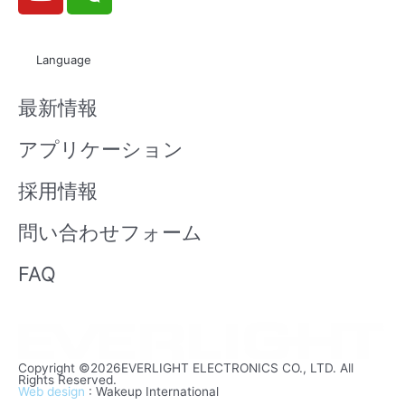
o
e
u
i
t
x
Language
u
i
b
n
最新情報
e
アプリケーション
採用情報
問い合わせフォーム
FAQ
Copyright ©2026EVERLIGHT ELECTRONICS CO., LTD. All
Rights Reserved.
Web design
: Wakeup International