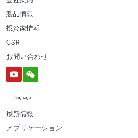
製品情報
投資家情報
CSR
お問い合わせ
Y
W
o
e
u
i
t
x
Language
u
i
b
n
最新情報
e
アプリケーション