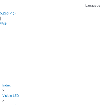
Skip
Language
to
content
ログイン
|
登録
Index
Visible LED