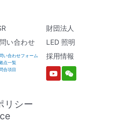
SR
財団法人
問い合わせ
LED 照明
採用情報
問い合わせフォーム
拠点一覧
Y
W
問合項目
o
e
u
i
t
x
u
i
ポリシー
b
n
e
ice