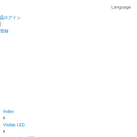
Skip
Language
to
content
ログイン
|
登録
Index
Visible LED