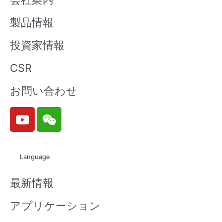
製品情報
投資家情報
CSR
お問い合わせ
Y
W
o
e
u
i
t
x
Language
u
i
b
n
最新情報
e
アプリケーション