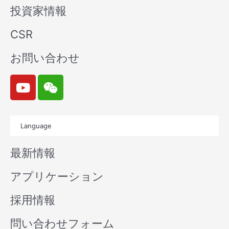
投資家情報
CSR
お問い合わせ
Y
W
o
e
u
i
t
x
Language
u
i
b
n
最新情報
e
アプリケーション
採用情報
問い合わせフォーム