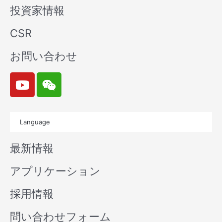
投資家情報
CSR
お問い合わせ
Y
W
o
e
u
i
t
x
Language
u
i
b
n
最新情報
e
アプリケーション
採用情報
問い合わせフォーム