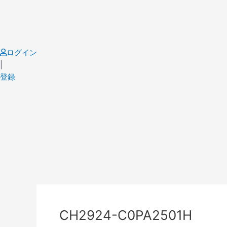
Skip
to
content
ログイン
|
登録
CH2924-C0PA2501H