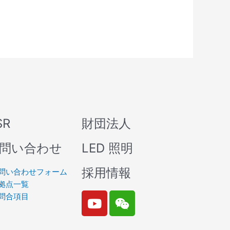
SR
財団法人
問い合わせ
LED 照明
採用情報
問い合わせフォーム
拠点一覧
Y
W
問合項目
o
e
u
i