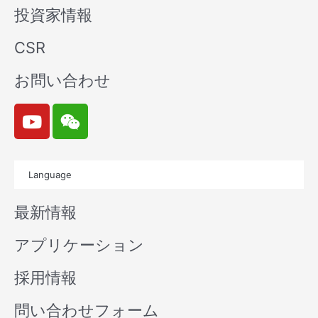
投資家情報
CSR
お問い合わせ
Y
W
o
e
u
i
t
x
Language
u
i
b
n
最新情報
e
アプリケーション
採用情報
問い合わせフォーム