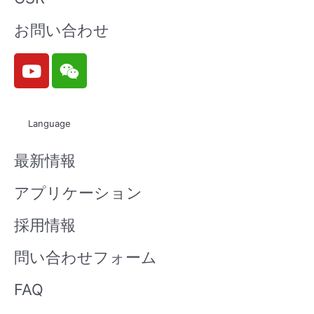
お問い合わせ
Y
W
o
e
u
i
t
x
Language
u
i
b
n
最新情報
e
アプリケーション
採用情報
問い合わせフォーム
FAQ