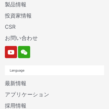
製品情報
投資家情報
CSR
お問い合わせ
Y
W
o
e
u
i
t
x
Language
u
i
b
n
最新情報
e
アプリケーション
採用情報