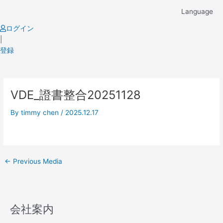
Skip
Language
to
content
ログイン
|
登録
Post
VDE_證書整合20251128
navigation
By
timmy chen
/
2025.12.17
←
Previous Media
会社案内