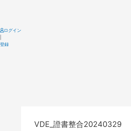
Skip
to
content
ログイン
|
登録
Post
navigation
VDE_證書整合20240329