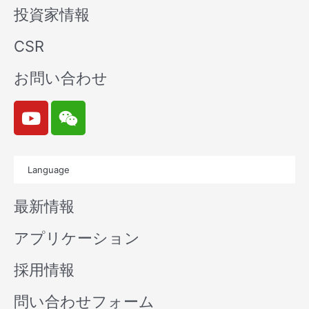
投資家情報
CSR
お問い合わせ
Y
W
o
e
u
i
t
x
Language
u
i
b
n
最新情報
e
アプリケーション
採用情報
問い合わせフォーム