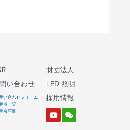
SR
財団法人
問い合わせ
LED 照明
採用情報
問い合わせフォーム
拠点一覧
Y
W
問合項目
o
e
u
i