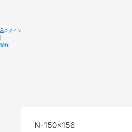
Skip
to
content
ログイン
|
登録
N-150×156