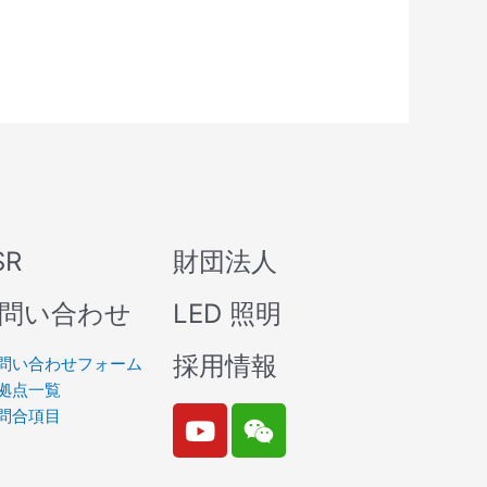
SR
財団法人
問い合わせ
LED 照明
採用情報
問い合わせフォーム
拠点一覧
Y
W
問合項目
o
e
u
i