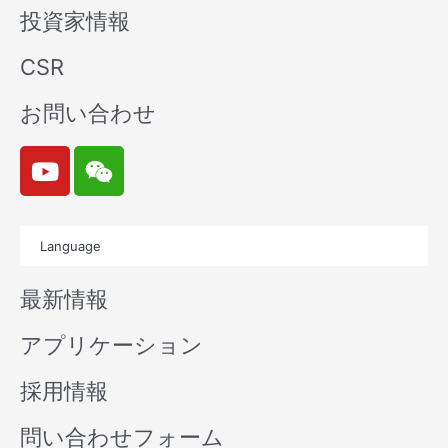
投資家情報
CSR
お問い合わせ
Y
W
o
e
u
i
t
x
Language
u
i
b
n
最新情報
e
アプリケーション
採用情報
問い合わせフォーム