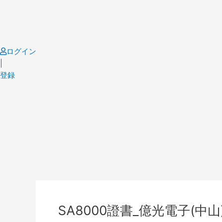
Skip
to
content
ログイン
|
登録
Post
navigation
SA8000證書_億光電子(中山