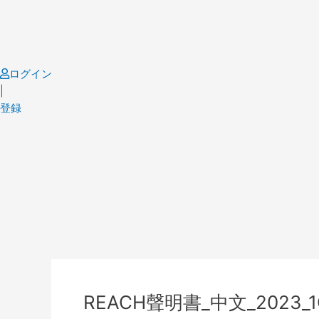
Skip
to
content
ログイン
|
登録
Post
navigation
REACH聲明書_中文_2023_1