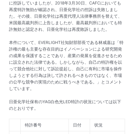
に控訴していましたが、2018年3月30日、CAFCにおいても
再度特許無効が確認され、日亜化学社の控訴は失敗しまし
た。その後、日亜化学社は再度代理人法律事務所を替えて、
米国最高裁判所に上告しましたが、最高裁判所においても特
許無効と認定され、日亜化学社は再度敗訴しました。
本件について、EVERLIGHT社知財部部長である林咸嘉は「特
許権の最も主要な存在目的はイノベーションによる研究開発
の成果を保護することであり、産業の発展を促進させるため
に設立された法律である。しかしながら、自己の特許権を以
って競合他社に対して訴訟提起し、自己に有利に市場を操作
しようとする行為は決して許されるべきものではなく、市場
の公平な競争の実現のために戦うべきである。」とコメント
しています。
日亜化学社保有のYAG白色光LED特許の状況については以下
のとおりです。
特許番号
日付
状況