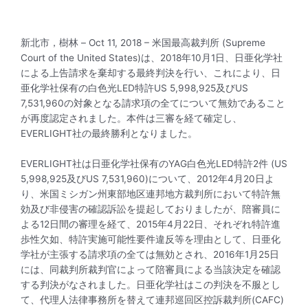
新北市，樹林 – Oct 11, 2018 – 米国最高裁判所 (Supreme
Court of the United States)は、2018年10月1日、日亜化学社
による上告請求を棄却する最終判決を行い、これにより、日
亜化学社保有の白色光LED特許US 5,998,925及びUS
7,531,960の対象となる請求項の全てについて無効であること
が再度認定されました。本件は三審を経て確定し、
EVERLIGHT社の最終勝利となりました。
EVERLIGHT社は日亜化学社保有のYAG白色光LED特許2件 (US
5,998,925及びUS 7,531,960)について、2012年4月20日よ
り、米国ミシガン州東部地区連邦地方裁判所において特許無
効及び非侵害の確認訴訟を提起しておりましたが、陪審員に
よる12日間の審理を経て、2015年4月22日、それぞれ特許進
歩性欠如、特許実施可能性要件違反等を理由として、日亜化
学社が主張する請求項の全ては無効とされ、2016年1月25日
には、同裁判所裁判官によって陪審員による当該決定を確認
する判決がなされました。日亜化学社はこの判決を不服とし
て、代理人法律事務所を替えて連邦巡回区控訴裁判所(CAFC)