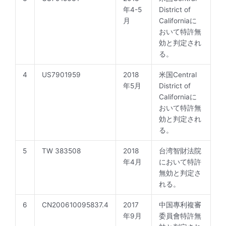
年4-5
District of
月
Californiaに
おいて特許無
効と判定され
る。
4
US7901959
2018
米国Central
年5月
District of
Californiaに
おいて特許無
効と判定され
る。
5
TW 383508
2018
台湾智財法院
年4月
において特許
無効と判定さ
れる。
6
CN200610095837.4
2017
中国專利複審
年9月
委員會特許無