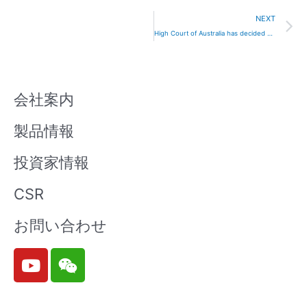
N
NEXT
High Court of Australia has decided Nichia’ s Patent is invalid
会社案内
製品情報
投資家情報
CSR
お問い合わせ
Y
W
o
e
u
i