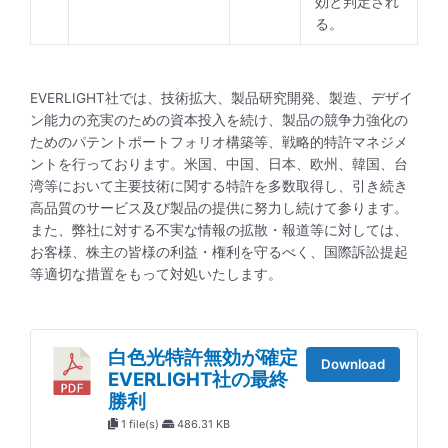
効と判定され
る。
EVERLIGHT社では、技術拡大、製品研究開発、製造、デザイ
ン能力の充実のための資本投入を続け、製品の競争力強化の
ためのパテントポートフォリオ構築等、戦略的特許マネジメ
ントを行っております。米国、中国、日本、欧州、韓国、台
湾等において主要技術に関する特許を多数取得し、引き続き
高品質のサービス及び製品の提供に努力し続けて参ります。
また、弊社に対する不実な情報の拡散・報道等に対しては、
お客様、株主の皆様の利益・権利を守るべく、国際訴訟提起
等適切な措置をもって対処いたします。
白色光特許無効が確定
Download
EVERLIGHT社の最終
勝利
1 file(s)
486.31 KB