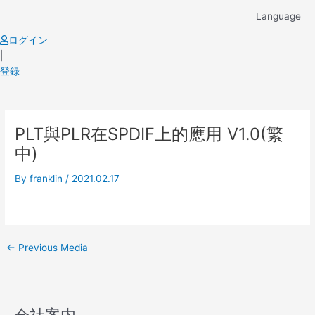
Skip
Language
to
content
ログイン
|
登録
Post
PLT與PLR在SPDIF上的應用 V1.0(繁
navigation
中)
By
franklin
/
2021.02.17
←
Previous Media