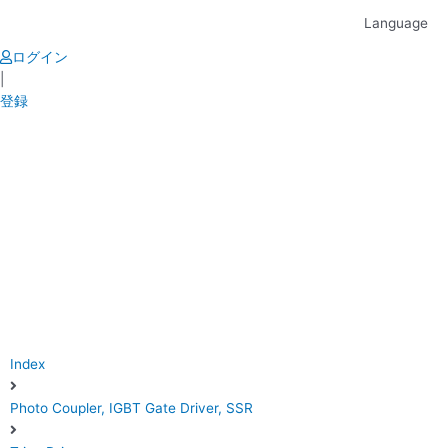
Skip
Language
to
content
ログイン
|
登録
Index
Photo Coupler, IGBT Gate Driver, SSR