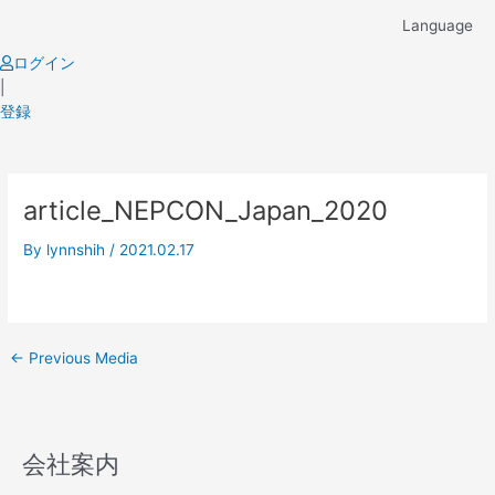
Skip
Language
to
content
ログイン
|
登録
Post
article_NEPCON_Japan_2020
navigation
By
lynnshih
/
2021.02.17
←
Previous Media
会社案内