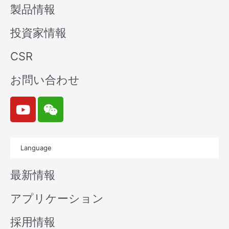
製品情報
投資家情報
CSR
お問い合わせ
Y
W
o
e
u
i
t
x
Language
u
i
b
n
最新情報
e
アプリケーション
採用情報