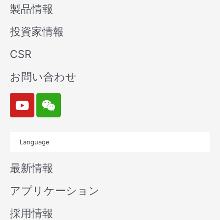
製品情報
投資家情報
CSR
お問い合わせ
Y
W
o
e
u
i
t
x
Language
u
i
b
n
最新情報
e
アプリケーション
採用情報