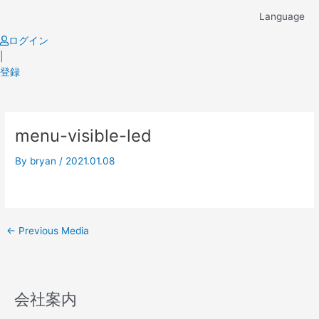
Skip
Language
to
content
ログイン
|
登録
Post
menu-visible-led
navigation
By
bryan
/
2021.01.08
←
Previous Media
会社案内