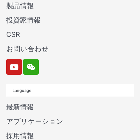
製品情報
投資家情報
CSR
お問い合わせ
Y
W
o
e
u
i
t
x
Language
u
i
b
n
最新情報
e
アプリケーション
採用情報