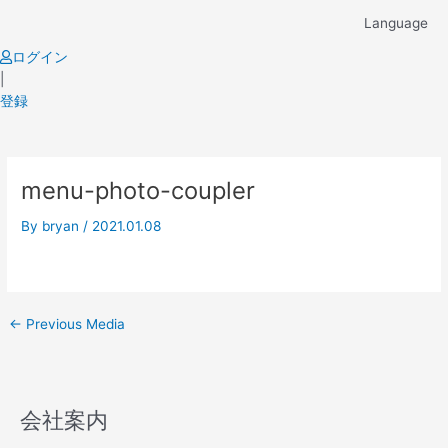
Skip
Language
to
content
ログイン
|
登録
Post
menu-photo-coupler
navigation
By
bryan
/
2021.01.08
←
Previous Media
会社案内