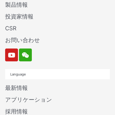
製品情報
投資家情報
CSR
お問い合わせ
Y
W
o
e
u
i
t
x
Language
u
i
b
n
最新情報
e
アプリケーション
採用情報