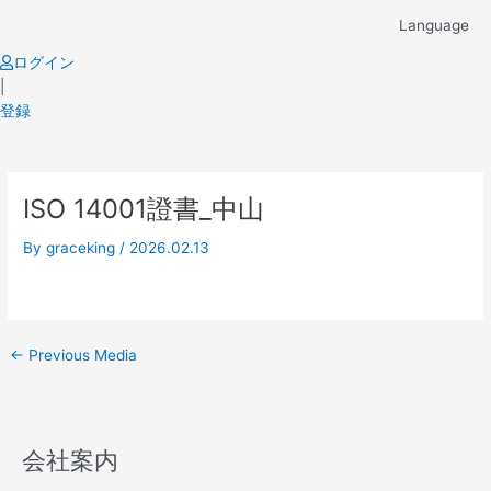
Skip
Language
to
content
ログイン
|
登録
Post
ISO 14001證書_中山
navigation
By
graceking
/
2026.02.13
←
Previous Media
会社案内