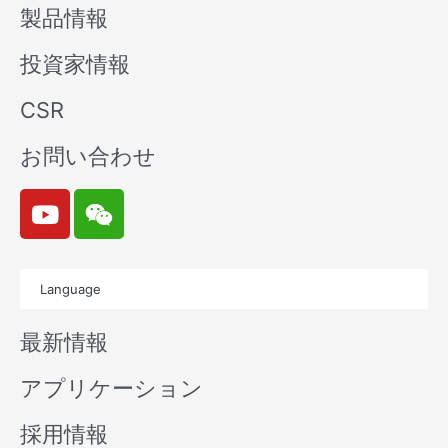
製品情報
投資家情報
CSR
お問い合わせ
Y
W
o
e
u
i
t
x
Language
u
i
b
n
最新情報
e
アプリケーション
採用情報