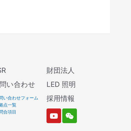
SR
財団法人
問い合わせ
LED 照明
採用情報
問い合わせフォーム
拠点一覧
Y
W
問合項目
o
e
u
i