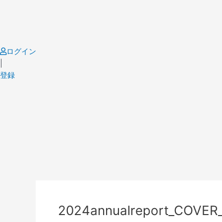
Skip
to
content
ログイン
|
登録
2024annualreport_COVER