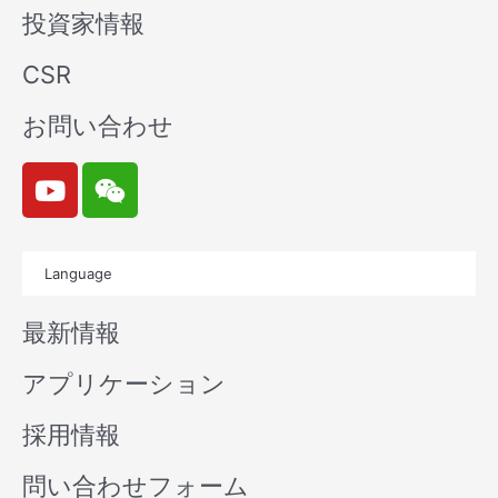
投資家情報
CSR
お問い合わせ
Y
W
o
e
u
i
t
x
Language
u
i
b
n
最新情報
e
アプリケーション
採用情報
問い合わせフォーム