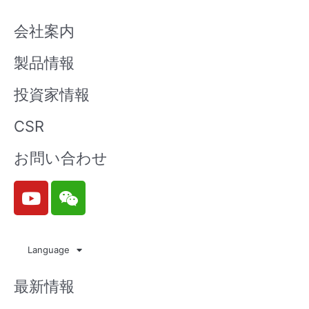
会社案内
製品情報
投資家情報
CSR
お問い合わせ
Y
W
o
e
u
i
t
x
Language
u
i
b
n
最新情報
e