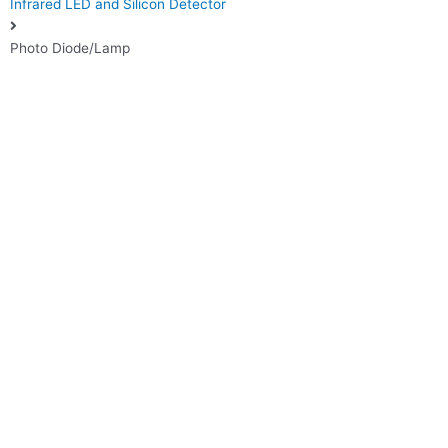
Infrared LED and Silicon Detector
Photo Diode/Lamp