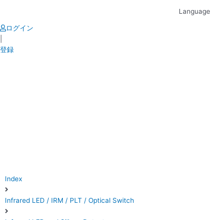
Skip
Language
to
content
ログイン
|
登録
Index
Infrared LED / IRM / PLT / Optical Switch