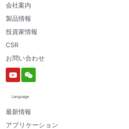
会社案内
製品情報
投資家情報
CSR
お問い合わせ
Y
W
o
e
u
i
t
x
Language
u
i
b
n
最新情報
e
アプリケーション