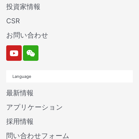
投資家情報
CSR
お問い合わせ
Y
W
o
e
u
i
t
x
Language
u
i
b
n
最新情報
e
アプリケーション
採用情報
問い合わせフォーム