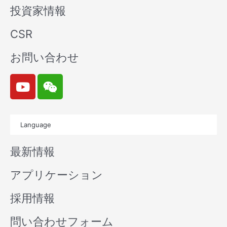
投資家情報
CSR
お問い合わせ
Y
W
o
e
u
i
t
x
Language
u
i
b
n
最新情報
e
アプリケーション
採用情報
問い合わせフォーム