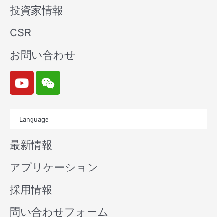
投資家情報
CSR
お問い合わせ
Y
W
o
e
u
i
t
x
Language
u
i
b
n
最新情報
e
アプリケーション
採用情報
問い合わせフォーム