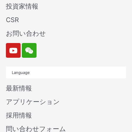
投資家情報
CSR
お問い合わせ
Y
W
o
e
u
i
t
x
Language
u
i
b
n
最新情報
e
アプリケーション
採用情報
問い合わせフォーム