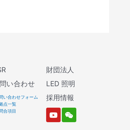
SR
財団法人
問い合わせ
LED 照明
採用情報
問い合わせフォーム
拠点一覧
Y
W
問合項目
o
e
u
i