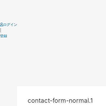
Skip
to
content
ログイン
|
登録
contact-form-normal.1