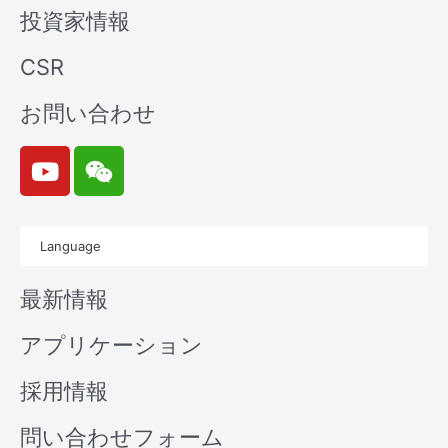
投資家情報
CSR
お問い合わせ
Y
W
o
e
u
i
t
x
Language
u
i
b
n
最新情報
e
アプリケーション
採用情報
問い合わせフォーム