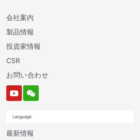
会社案内
製品情報
投資家情報
CSR
お問い合わせ
Y
W
o
e
u
i
t
x
Language
u
i
b
n
最新情報
e