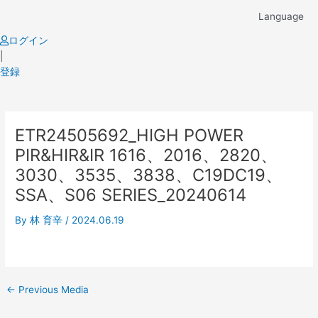
Skip
Language
to
content
ログイン
|
登録
Post
ETR24505692_HIGH POWER
navigation
PIR&HIR&IR 1616、2016、2820、
3030、3535、3838、C19DC19、
SSA、S06 SERIES_20240614
By
林 育辛
/
2024.06.19
←
Previous Media