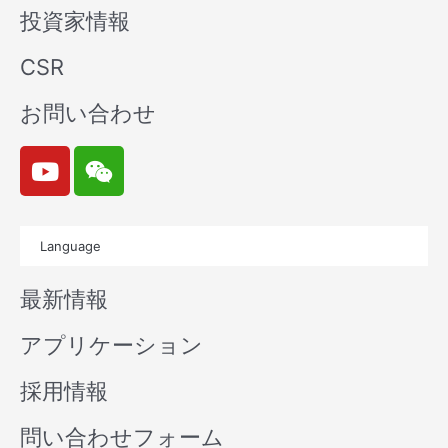
投資家情報
CSR
お問い合わせ
Y
W
o
e
u
i
t
x
Language
u
i
b
n
最新情報
e
アプリケーション
採用情報
問い合わせフォーム