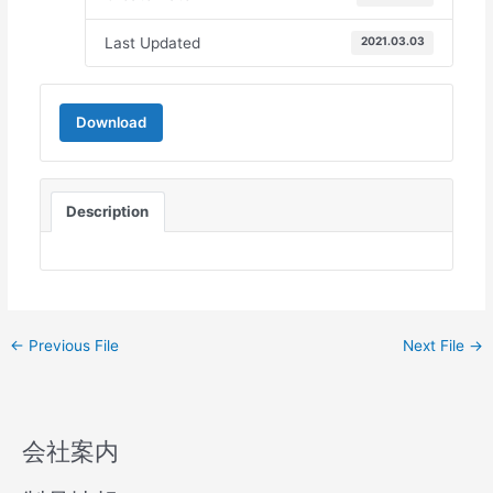
Last Updated
2021.03.03
Download
Description
←
Previous File
Next File
→
会社案内