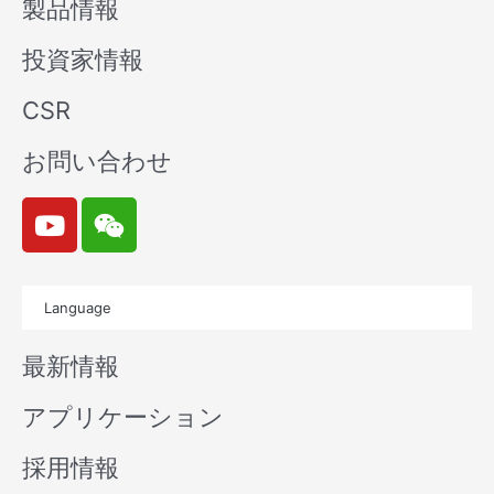
製品情報
投資家情報
CSR
お問い合わせ
Y
W
o
e
u
i
t
x
Language
u
i
b
n
最新情報
e
アプリケーション
採用情報