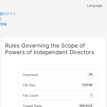
Skip
Language
to
content
ログイン
|
登録
Post
Rules Governing the Scope of
navigation
Powers of Independent Directors
Download
26
File Size
9.35 KB
File Count
1
Create Date
2021.01.14