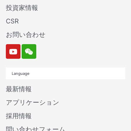
投資家情報
CSR
お問い合わせ
Y
W
o
e
u
i
t
x
Language
u
i
b
n
最新情報
e
アプリケーション
採用情報
問い合わせフォーム