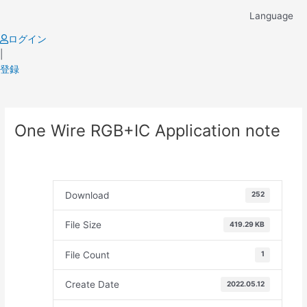
Skip
Language
to
content
ログイン
|
登録
Post
One Wire RGB+IC Application note
navigation
Download
252
File Size
419.29 KB
File Count
1
Create Date
2022.05.12