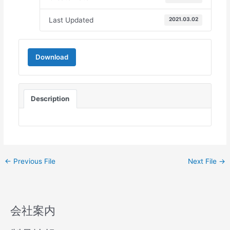
Last Updated
2021.03.02
Download
Description
←
Previous File
Next File
→
会社案内