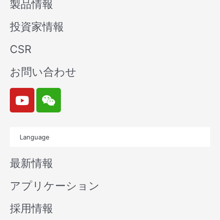
製品情報
投資家情報
CSR
お問い合わせ
Y
W
o
e
u
i
t
x
Language
u
i
b
n
最新情報
e
アプリケーション
採用情報