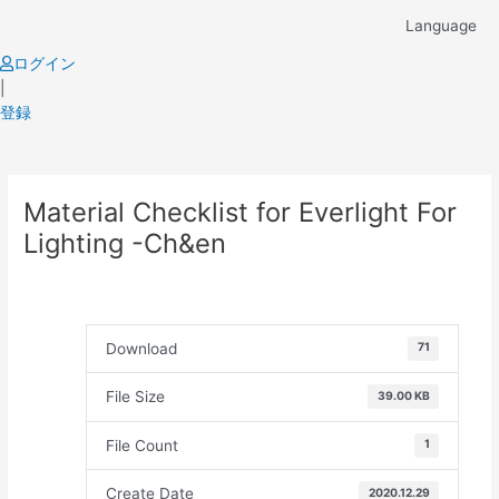
Skip
Language
to
content
ログイン
|
登録
Post
Material Checklist for Everlight For
navigation
Lighting -Ch&en
Download
71
File Size
39.00 KB
File Count
1
Create Date
2020.12.29