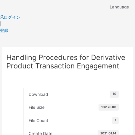
Skip
Language
to
content
ログイン
|
登録
Post
Handling Procedures for Derivative
navigation
Product Transaction Engagement
Download
10
File Size
132.76 KB
File Count
1
Create Date
2021.01.14