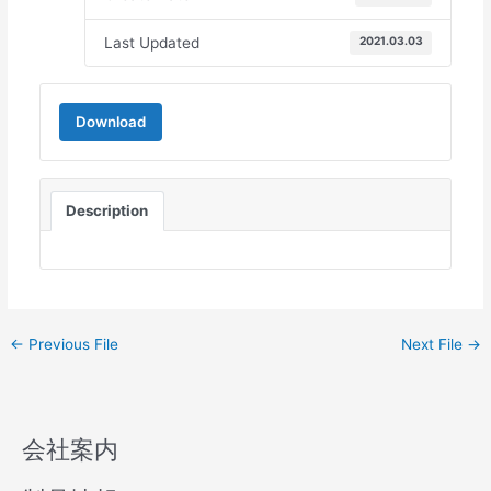
Last Updated
2021.03.03
Download
Description
←
Previous File
Next File
→
会社案内