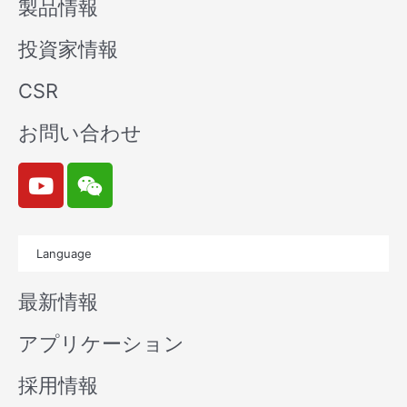
製品情報
投資家情報
CSR
お問い合わせ
Y
W
o
e
u
i
t
x
Language
u
i
b
n
最新情報
e
アプリケーション
採用情報