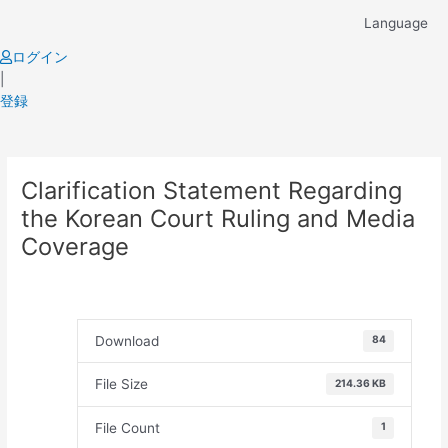
Skip
Language
to
content
ログイン
|
登録
Post
Clarification Statement Regarding
navigation
the Korean Court Ruling and Media
Coverage
Download
84
File Size
214.36 KB
File Count
1