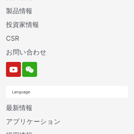
製品情報
投資家情報
CSR
お問い合わせ
Y
W
o
e
u
i
t
x
Language
u
i
b
n
最新情報
e
アプリケーション