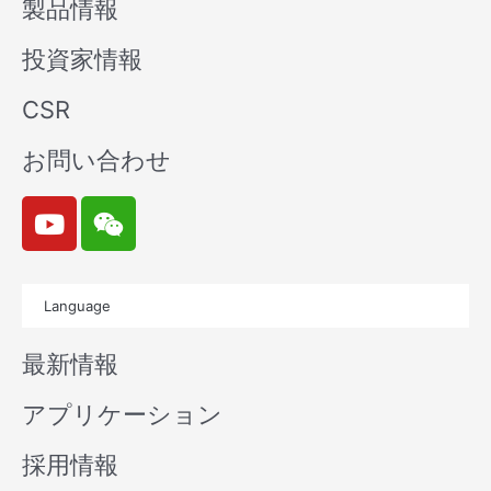
製品情報
投資家情報
CSR
お問い合わせ
Y
W
o
e
u
i
t
x
Language
u
i
b
n
最新情報
e
アプリケーション
採用情報