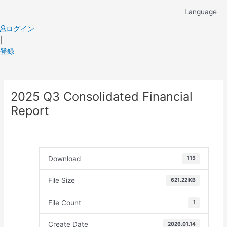
Skip
Language
to
content
ログイン
|
登録
Post
2025 Q3 Consolidated Financial
navigation
Report
Download
115
File Size
621.22 KB
File Count
1
Create Date
2026.01.14