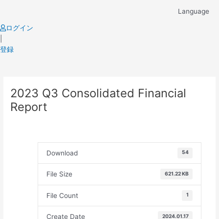
Skip
Language
to
content
ログイン
|
登録
Post
2023 Q3 Consolidated Financial
navigation
Report
Download
54
File Size
621.22 KB
File Count
1
Create Date
2024.01.17