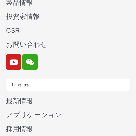
製品情報
投資家情報
CSR
お問い合わせ
Y
W
o
e
u
i
t
x
Language
u
i
b
n
最新情報
e
アプリケーション
採用情報