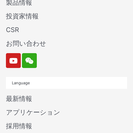
製品情報
投資家情報
CSR
お問い合わせ
Y
W
o
e
u
i
t
x
Language
u
i
b
n
最新情報
e
アプリケーション
採用情報