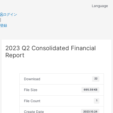
Skip
Language
to
content
ログイン
|
登録
Post
2023 Q2 Consolidated Financial
navigation
Report
Download
22
File Size
695.59 KB
File Count
1
Create Date
2023.10.24