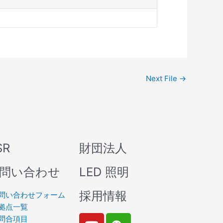
Next File
→
SR
財団法人
問い合わせ
LED 照明
採用情報
問い合わせフォーム
拠点一覧
Y
W
問合項目