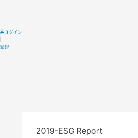
Skip
to
content
ログイン
|
登録
Post
navigation
2019-ESG Report