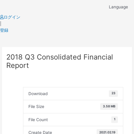
Skip
Language
to
content
ログイン
|
登録
Post
2018 Q3 Consolidated Financial
navigation
Report
Download
23
File Size
3.58 MB
File Count
1
Create Date
2021.02.19