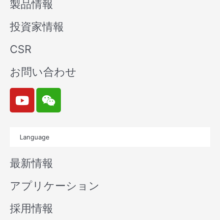
製品情報
投資家情報
CSR
お問い合わせ
Y
W
o
e
u
i
t
x
Language
u
i
b
n
最新情報
e
アプリケーション
採用情報