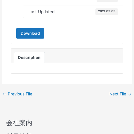
Last Updated
2021.03.03
Download
Description
←
Previous File
Next File
→
会社案内